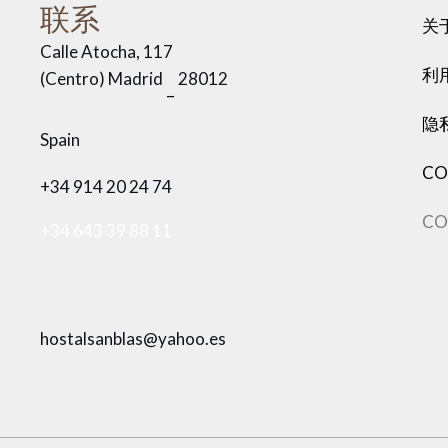
联系
关
Calle Atocha, 117
利
(Centro) Madrid
28012
–
隐
Spain
CO
+34 914 20 24 74
CO
+34 643 39 88 11
hostalsanblas@yahoo.es